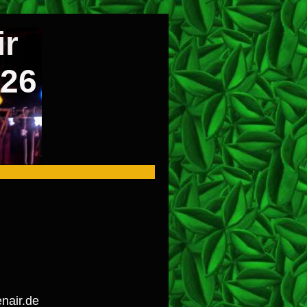
ir
026
nair.de