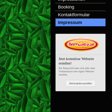
Booking
Kontaktformular
Impressum
Jetzt kostenlose Webseite
erstellen!
Bei Beepworld kann sich jeder ohne
Vorkenntnisse eine eigene Webseite
erstellen.
Jetzt kostenlos anmelden